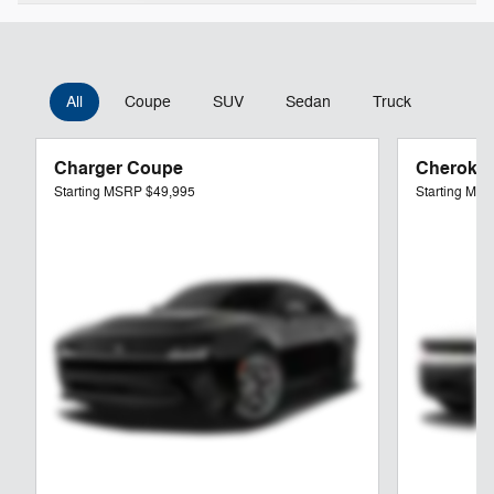
All
Coupe
SUV
Sedan
Truck
Van
Charger Coupe
Cheroke
Starting MSRP
$49,995
Starting MS