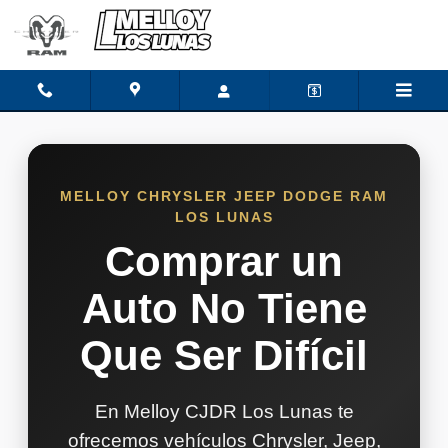
Por Que Comprar Melloy cjdr Lo
Skip to main content
MELLOY CHRYSLER JEEP DODGE RAM
LOS LUNAS
Comprar un
Auto No Tiene
Que Ser Difícil
En Melloy CJDR Los Lunas te
ofrecemos vehículos Chrysler, Jeep,